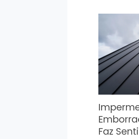
Inspirada
na
Indústria
Imperme
Emborra
Faz Sent