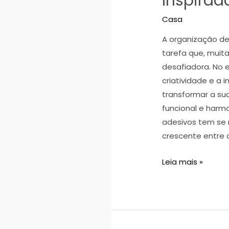
Inspirad
Casa
A organização d
tarefa que, muit
desafiadora. No
criatividade e a 
transformar a s
funcional e harm
adesivos tem se
crescente entre 
Etiquetas
Leia mais »
e
Adesivos:
Organização
Doméstica