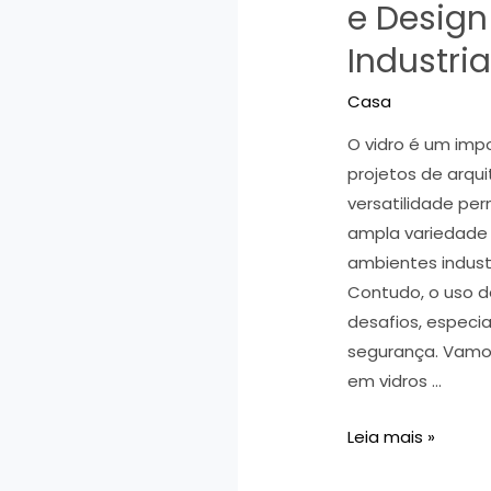
e Design
Industri
Casa
O vidro é um im
projetos de arqui
versatilidade pe
ampla variedade 
ambientes industr
Contudo, o uso 
desafios, especi
segurança. Vamos
em vidros …
Vidros
Leia mais »
e