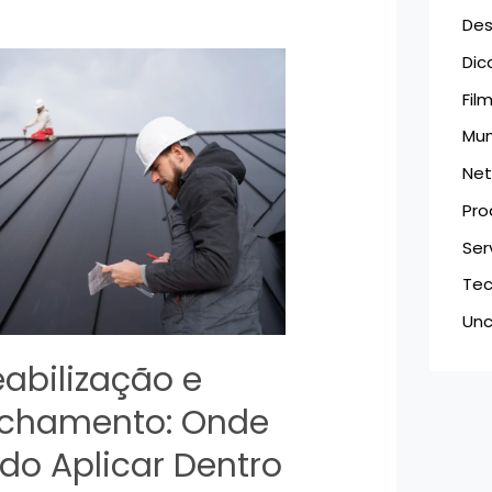
Des
Dic
Fil
Mu
Netf
Pro
Ser
Tec
Unc
abilização e
chamento: Onde
ido Aplicar Dentro