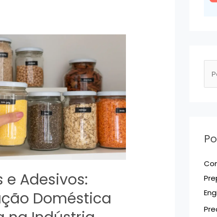
P
e
s
q
u
Po
i
s
Com
a
s e Adesivos:
Pre
r
Eng
ação Doméstica
p
Pre
o