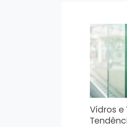
Faz
Sentido
Aplicar
Dentro
de
Casa
Vidros e 
Tendênc