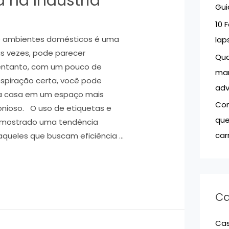
a na Indústria
Gui
r
10 
:
e ambientes domésticos é uma
lap
as vezes, pode parecer
Qua
 entanto, com um pouco de
mar
inspiração certa, você pode
adv
ua casa em um espaço mais
Com
onioso. O uso de etiquetas e
que
 mostrado uma tendência
car
aqueles que buscam eficiência …
Ca
Ca