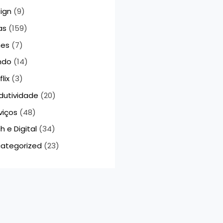
ign
(9)
as
(159)
mes
(7)
ndo
(14)
lix
(3)
dutividade
(20)
viços
(48)
h e Digital
(34)
ategorized
(23)