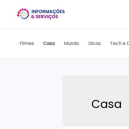
Ir
para
o
conteúdo
Filmes
Casa
Mundo
Dicas
Tech e D
Casa