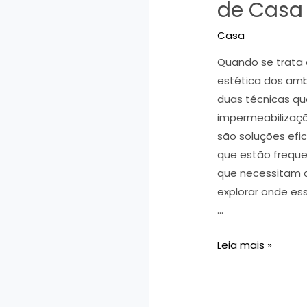
de Cas
Casa
Quando se trata 
estética dos amb
duas técnicas q
impermeabilizaç
são soluções efi
que estão frequ
que necessitam 
explorar onde es
…
Impermeabilizaç
Leia mais »
e
Emborrachament
Onde