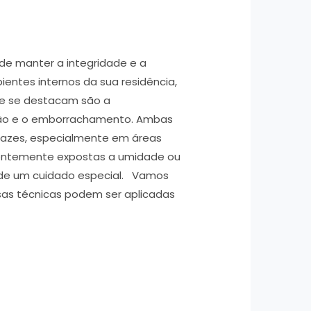
a
de manter a integridade e a
ientes internos da sua residência,
ue se destacam são a
ão e o emborrachamento. Ambas
cazes, especialmente em áreas
entemente expostas a umidade ou
de um cuidado especial. Vamos
sas técnicas podem ser aplicadas
ão
o: