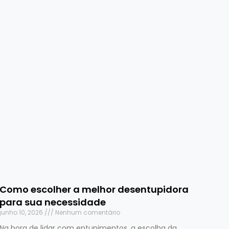
Como escolher a melhor desentupidora
para sua necessidade
junho 10, 2026
Nenhum comentário
Na hora de lidar com entupimentos, a escolha da