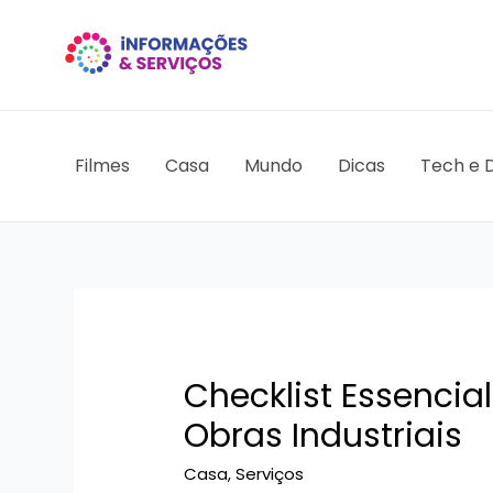
Ir
para
o
conteúdo
Filmes
Casa
Mundo
Dicas
Tech e D
Checklist Essencia
Obras Industriais
Casa
,
Serviços