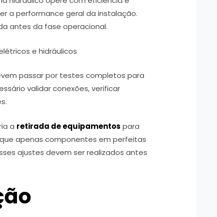
a hidráulico opere com eficiência e
r a performance geral da instalação.
ida antes da fase operacional.
létricos e hidráulicos
 devem passar por testes completos para
essário validar conexões, verificar
es.
ria a
retirada de equipamentos
para
o que apenas componentes em perfeitas
Esses ajustes devem ser realizados antes
ção