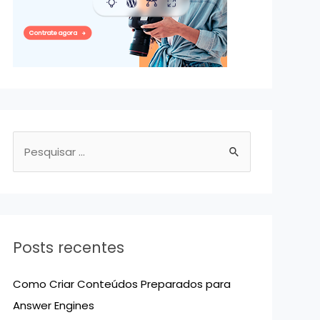
P
e
s
q
u
Posts recentes
i
s
Como Criar Conteúdos Preparados para
a
Answer Engines
r