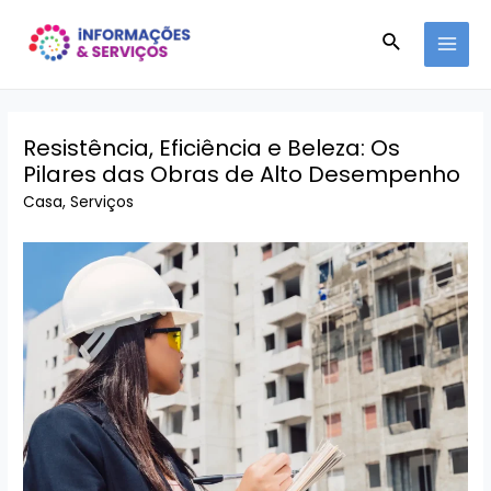
Ir
Pesquisar
para
MAI
o
conteúdo
MEN
Resistência, Eficiência e Beleza: Os
Pilares das Obras de Alto Desempenho
Casa
,
Serviços