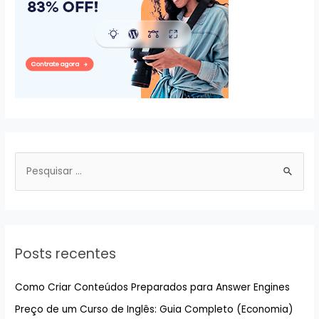
P
e
s
q
u
Posts recentes
i
s
Como Criar Conteúdos Preparados para Answer Engines
a
Preço de um Curso de Inglês: Guia Completo (Economia)
r