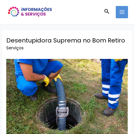
Ir
Pesquisar
para
MAI
o
conteúdo
MEN
Desentupidora Suprema no Bom Retiro
Serviços