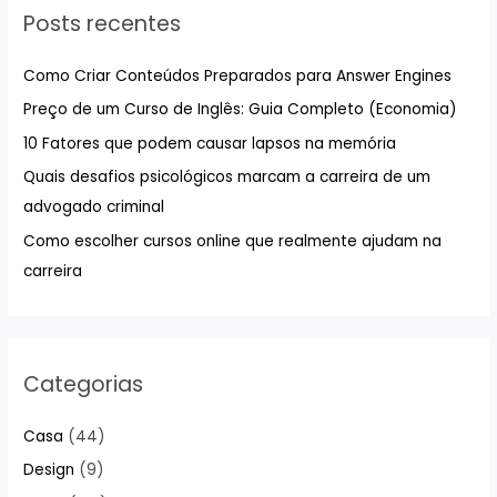
Posts recentes
i
s
Como Criar Conteúdos Preparados para Answer Engines
a
Preço de um Curso de Inglês: Guia Completo (Economia)
r
10 Fatores que podem causar lapsos na memória
p
Quais desafios psicológicos marcam a carreira de um
o
advogado criminal
r
:
Como escolher cursos online que realmente ajudam na
carreira
Categorias
Casa
(44)
Design
(9)