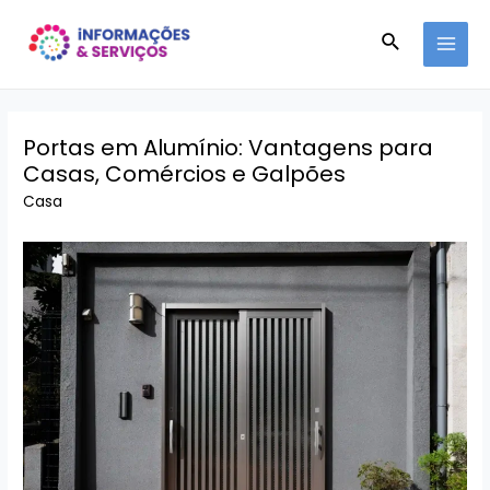
Ir
Pesquisar
para
MAI
o
conteúdo
MEN
Portas em Alumínio: Vantagens para
Casas, Comércios e Galpões
Casa