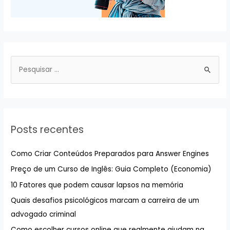
P
e
s
q
u
Posts recentes
i
s
Como Criar Conteúdos Preparados para Answer Engines
a
Preço de um Curso de Inglês: Guia Completo (Economia)
r
10 Fatores que podem causar lapsos na memória
p
Quais desafios psicológicos marcam a carreira de um
o
advogado criminal
r
:
Como escolher cursos online que realmente ajudam na