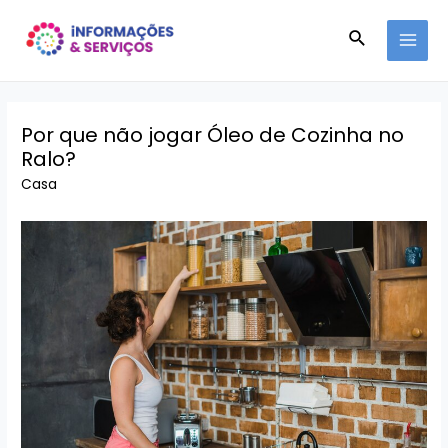
Ir
Pesquisar
para
MAI
o
conteúdo
MEN
Por que não jogar Óleo de Cozinha no
Ralo?
Casa