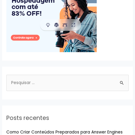
P
e
s
q
u
Posts recentes
i
s
Como Criar Conteúdos Preparados para Answer Engines