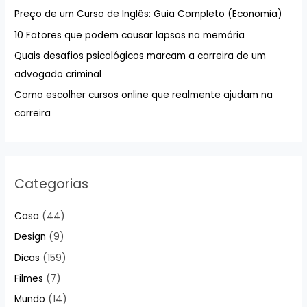
a
Preço de um Curso de Inglês: Guia Completo (Economia)
r
10 Fatores que podem causar lapsos na memória
p
Quais desafios psicológicos marcam a carreira de um
o
advogado criminal
r
:
Como escolher cursos online que realmente ajudam na
carreira
Categorias
Casa
(44)
Design
(9)
Dicas
(159)
Filmes
(7)
Mundo
(14)