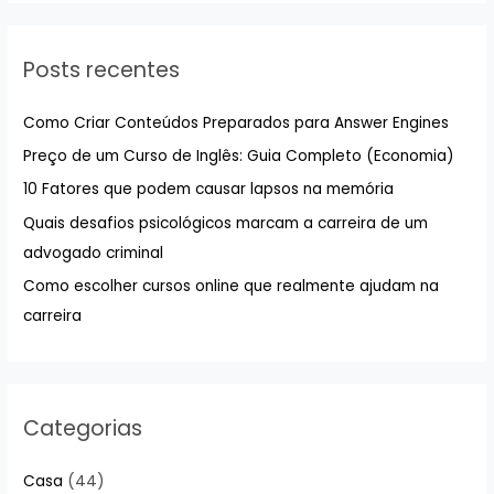
q
u
Posts recentes
i
s
Como Criar Conteúdos Preparados para Answer Engines
a
Preço de um Curso de Inglês: Guia Completo (Economia)
r
10 Fatores que podem causar lapsos na memória
p
Quais desafios psicológicos marcam a carreira de um
o
advogado criminal
r
:
Como escolher cursos online que realmente ajudam na
carreira
Categorias
Casa
(44)