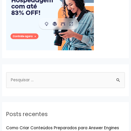
P
e
s
q
u
Posts recentes
i
s
Como Criar Conteúdos Preparados para Answer Engines