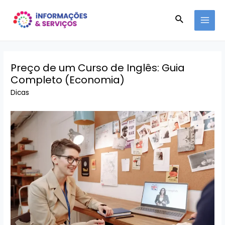
Ir
Pesquisar
para
MAI
o
conteúdo
MEN
Preço de um Curso de Inglês: Guia
Completo (Economia)
Dicas