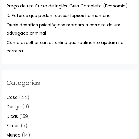
a
Preço de um Curso de Inglês: Guia Completo (Economia)
r
10 Fatores que podem causar lapsos na memória
p
Quais desafios psicológicos marcam a carreira de um
o
advogado criminal
r
:
Como escolher cursos online que realmente ajudam na
carreira
Categorias
Casa
(44)
Design
(9)
Dicas
(159)
Filmes
(7)
Mundo
(14)