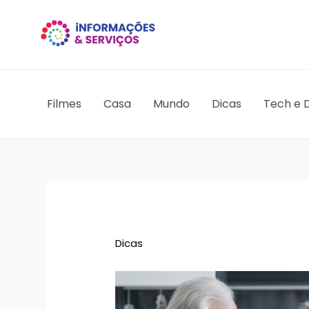
Ir
para
o
conteúdo
Filmes
Casa
Mundo
Dicas
Tech e D
Dicas