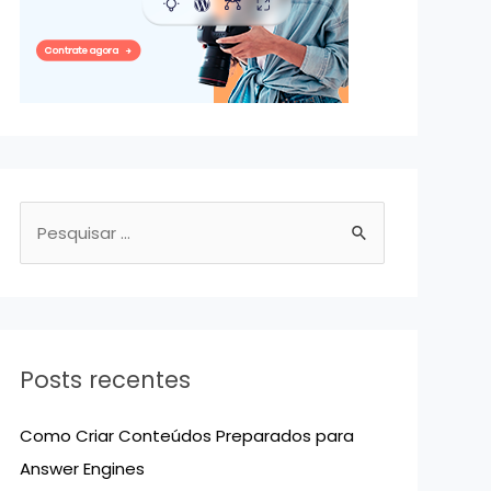
P
e
s
q
u
Posts recentes
i
s
Como Criar Conteúdos Preparados para
a
Answer Engines
r