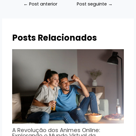
Navegação
←
Post anterior
Post seguinte
→
de
Post
Posts Relacionados
A Revolução dos Animes Online:
Explorando o Mundo Virtual da