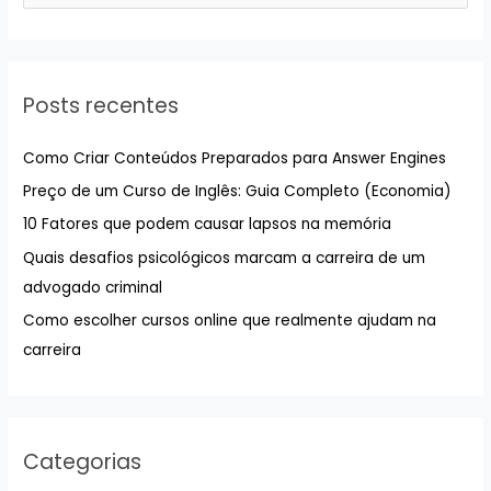
s
q
u
Posts recentes
i
s
Como Criar Conteúdos Preparados para Answer Engines
a
Preço de um Curso de Inglês: Guia Completo (Economia)
r
10 Fatores que podem causar lapsos na memória
p
Quais desafios psicológicos marcam a carreira de um
o
advogado criminal
r
:
Como escolher cursos online que realmente ajudam na
carreira
Categorias