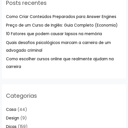
Posts recentes
i
s
Como Criar Conteúdos Preparados para Answer Engines
a
Preço de um Curso de Inglês: Guia Completo (Economia)
r
10 Fatores que podem causar lapsos na memória
p
Quais desafios psicológicos marcam a carreira de um
o
advogado criminal
r
:
Como escolher cursos online que realmente ajudam na
carreira
Categorias
Casa
(44)
Design
(9)
Dicas
(159)