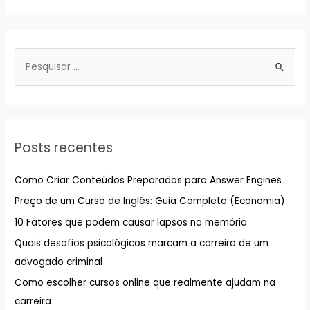
P
e
s
q
u
Posts recentes
i
s
Como Criar Conteúdos Preparados para Answer Engines
a
Preço de um Curso de Inglês: Guia Completo (Economia)
r
10 Fatores que podem causar lapsos na memória
p
Quais desafios psicológicos marcam a carreira de um
o
advogado criminal
r
:
Como escolher cursos online que realmente ajudam na
carreira