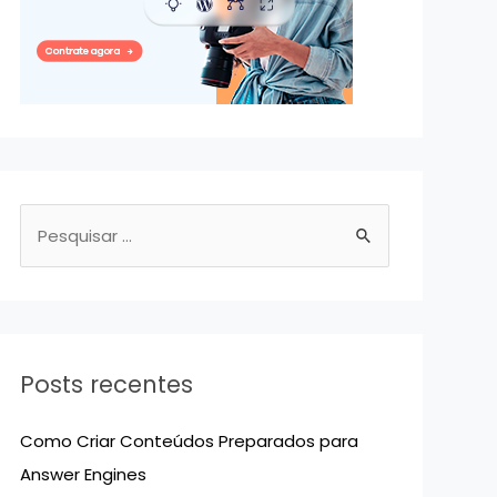
P
e
s
q
u
Posts recentes
i
s
Como Criar Conteúdos Preparados para
a
Answer Engines
r