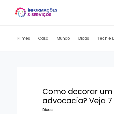
Ir
para
o
conteúdo
Filmes
Casa
Mundo
Dicas
Tech e D
Como decorar um e
advocacia? Veja 
Dicas