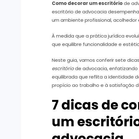
Como decorar um escritório
de adv
escritório de advocacia desempenh
um ambiente profissional, acolhedor e
À medida que a prática jurídica evol
que equilibre funcionalidade e estét
Neste guia, vamos conferir sete dica
escritório
de advocacia, enfatizand
equilibrada que reflita a identidade 
propício ao trabalho e à satisfação do
7 dicas de c
um escritóri
advocacia