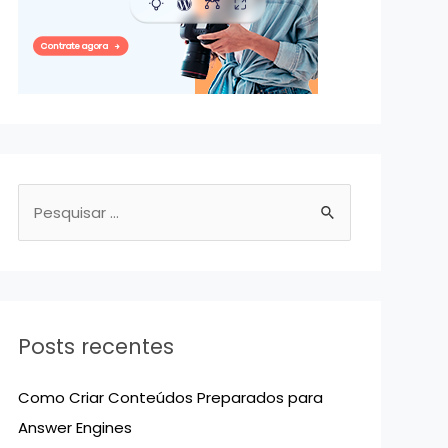
P
e
s
q
u
Posts recentes
i
s
Como Criar Conteúdos Preparados para
a
Answer Engines
r