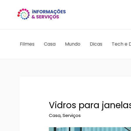
Ir
para
o
conteúdo
Filmes
Casa
Mundo
Dicas
Tech e D
Vidros para janela
Casa
,
Serviços