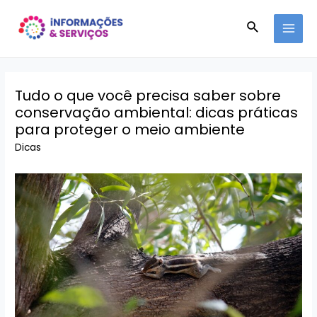
Ir
Pesquisar
para
MAI
o
conteúdo
MEN
Tudo o que você precisa saber sobre
conservação ambiental: dicas práticas
para proteger o meio ambiente
Dicas