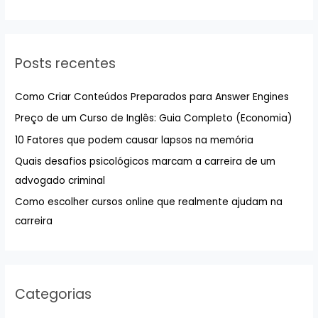
s
q
u
Posts recentes
i
s
Como Criar Conteúdos Preparados para Answer Engines
a
Preço de um Curso de Inglês: Guia Completo (Economia)
r
10 Fatores que podem causar lapsos na memória
p
Quais desafios psicológicos marcam a carreira de um
o
advogado criminal
r
:
Como escolher cursos online que realmente ajudam na
carreira
Categorias