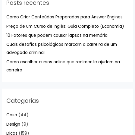
Posts recentes
i
s
Como Criar Conteúdos Preparados para Answer Engines
a
Preço de um Curso de Inglês: Guia Completo (Economia)
r
10 Fatores que podem causar lapsos na memória
p
Quais desafios psicológicos marcam a carreira de um
o
advogado criminal
r
:
Como escolher cursos online que realmente ajudam na
carreira
Categorias
Casa
(44)
Design
(9)
Dicas
(159)