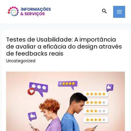
Ir
Pesquisar
para
MAI
o
conteúdo
MEN
Testes de Usabilidade: A importância
de avaliar a eficácia do design através
de feedbacks reais
Uncategorized