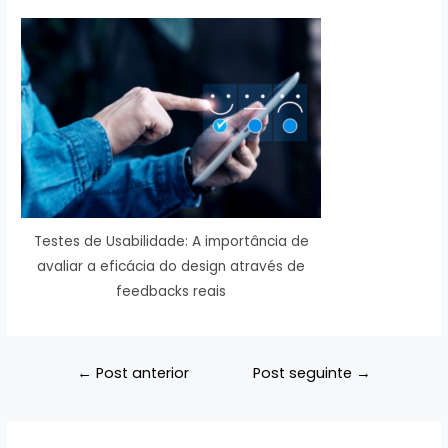
Testes de Usabilidade: A importância de
avaliar a eficácia do design através de
feedbacks reais
Navegação
←
Post anterior
Post seguinte
→
de
Post