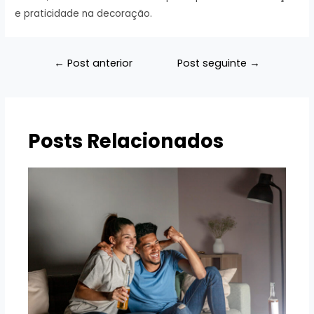
e praticidade na decoração.
Navegação
←
Post anterior
Post seguinte
→
de
Post
Posts Relacionados