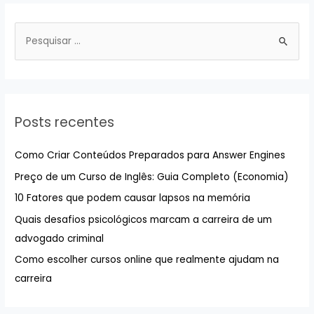
P
e
s
q
u
Posts recentes
i
s
Como Criar Conteúdos Preparados para Answer Engines
a
Preço de um Curso de Inglês: Guia Completo (Economia)
r
10 Fatores que podem causar lapsos na memória
p
Quais desafios psicológicos marcam a carreira de um
o
advogado criminal
r
:
Como escolher cursos online que realmente ajudam na
carreira