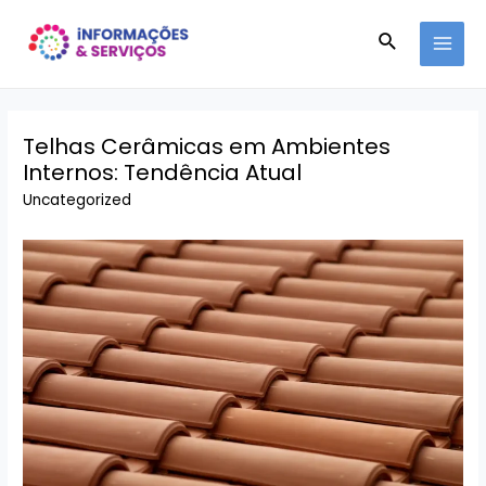
Ir
Pesquisar
para
MAI
o
conteúdo
MEN
Telhas Cerâmicas em Ambientes
Internos: Tendência Atual
Uncategorized