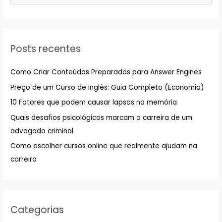
s
q
u
Posts recentes
i
s
Como Criar Conteúdos Preparados para Answer Engines
a
Preço de um Curso de Inglês: Guia Completo (Economia)
r
10 Fatores que podem causar lapsos na memória
p
Quais desafios psicológicos marcam a carreira de um
o
advogado criminal
r
:
Como escolher cursos online que realmente ajudam na
carreira
Categorias