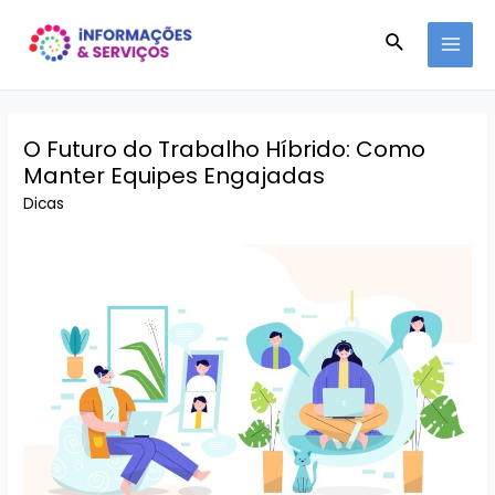
Ir
Pesquisar
para
MAI
o
conteúdo
MEN
O Futuro do Trabalho Híbrido: Como
Manter Equipes Engajadas
Dicas