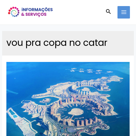
Ir
Pesquisar
para
MAI
o
conteúdo
MEN
vou pra copa no catar