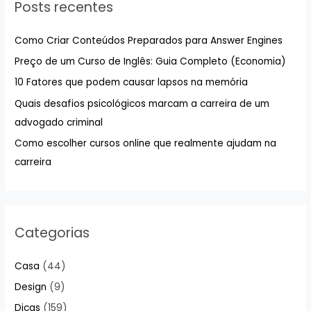
Posts recentes
i
s
Como Criar Conteúdos Preparados para Answer Engines
a
Preço de um Curso de Inglês: Guia Completo (Economia)
r
10 Fatores que podem causar lapsos na memória
p
Quais desafios psicológicos marcam a carreira de um
o
advogado criminal
r
:
Como escolher cursos online que realmente ajudam na
carreira
Categorias
Casa
(44)
Design
(9)
Dicas
(159)