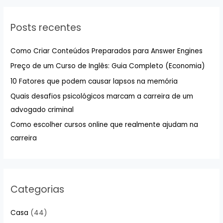
q
u
Posts recentes
i
s
Como Criar Conteúdos Preparados para Answer Engines
a
Preço de um Curso de Inglês: Guia Completo (Economia)
r
10 Fatores que podem causar lapsos na memória
p
Quais desafios psicológicos marcam a carreira de um
o
advogado criminal
r
:
Como escolher cursos online que realmente ajudam na
carreira
Categorias
Casa
(44)