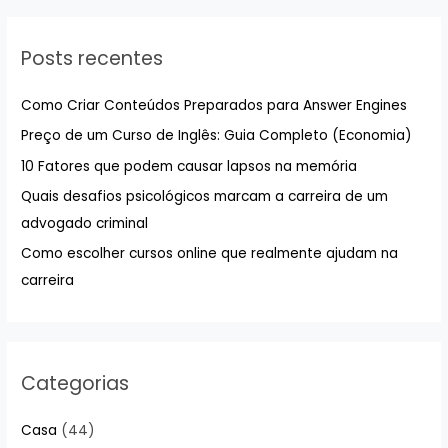
q
u
Posts recentes
i
s
Como Criar Conteúdos Preparados para Answer Engines
a
Preço de um Curso de Inglês: Guia Completo (Economia)
r
10 Fatores que podem causar lapsos na memória
p
Quais desafios psicológicos marcam a carreira de um
o
advogado criminal
r
:
Como escolher cursos online que realmente ajudam na
carreira
Categorias
Casa
(44)