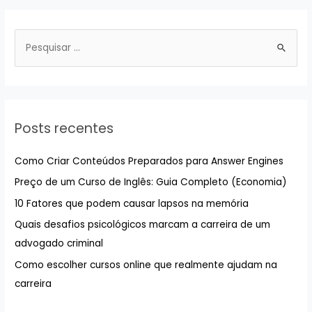
P
e
s
q
u
Posts recentes
i
s
Como Criar Conteúdos Preparados para Answer Engines
a
Preço de um Curso de Inglês: Guia Completo (Economia)
r
10 Fatores que podem causar lapsos na memória
p
Quais desafios psicológicos marcam a carreira de um
o
advogado criminal
r
:
Como escolher cursos online que realmente ajudam na
carreira