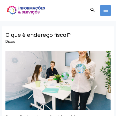
Ir
Pesquisar
para
MAI
o
conteúdo
MEN
O que é endereço fiscal?
Dicas