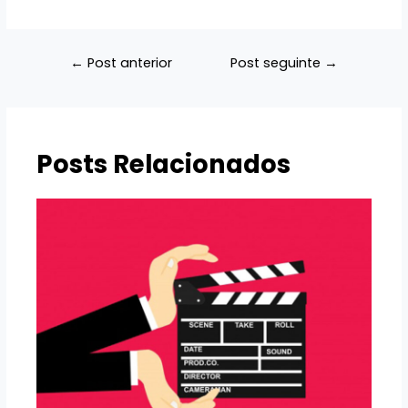
Navegação
←
Post anterior
Post seguinte
→
de
Post
Posts Relacionados