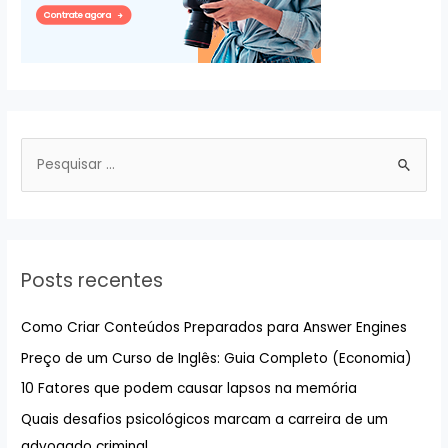
P
e
s
q
u
Posts recentes
i
s
Como Criar Conteúdos Preparados para Answer Engines
a
Preço de um Curso de Inglês: Guia Completo (Economia)
r
10 Fatores que podem causar lapsos na memória
p
Quais desafios psicológicos marcam a carreira de um
o
advogado criminal
r