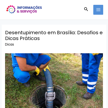
Ir
Pesquisar
para
MAI
o
conteúdo
MEN
Desentupimento em Brasília: Desafios e
Dicas Práticas
Dicas