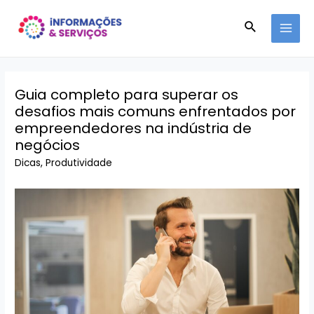
Ir
Pesquisar
para
MAI
o
conteúdo
MEN
Guia completo para superar os
desafios mais comuns enfrentados por
empreendedores na indústria de
negócios
Dicas
,
Produtividade