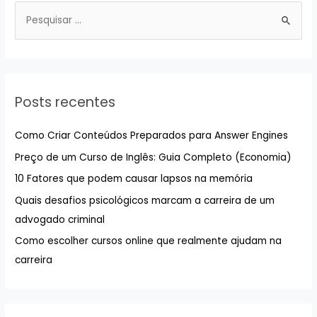
P
e
s
q
u
Posts recentes
i
s
Como Criar Conteúdos Preparados para Answer Engines
a
Preço de um Curso de Inglês: Guia Completo (Economia)
r
10 Fatores que podem causar lapsos na memória
p
Quais desafios psicológicos marcam a carreira de um
o
advogado criminal
r
:
Como escolher cursos online que realmente ajudam na
carreira