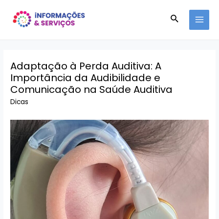
Ir
Pesquisar
para
MAI
o
conteúdo
MEN
Adaptação à Perda Auditiva: A
Importância da Audibilidade e
Comunicação na Saúde Auditiva
Dicas