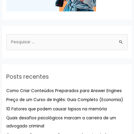
P
e
s
q
u
Posts recentes
i
s
Como Criar Conteúdos Preparados para Answer Engines
a
Preço de um Curso de Inglês: Guia Completo (Economia)
r
10 Fatores que podem causar lapsos na memória
p
Quais desafios psicológicos marcam a carreira de um
o
advogado criminal
r