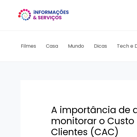
Ir
para
o
conteúdo
Filmes
Casa
Mundo
Dicas
Tech e D
A importância de
monitorar o Custo
Clientes (CAC)