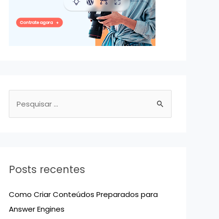
P
e
s
q
u
Posts recentes
i
s
Como Criar Conteúdos Preparados para
a
Answer Engines
r