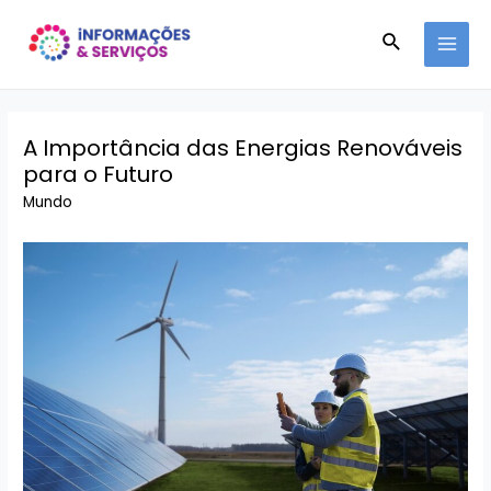
Ir
Pesquisar
para
MAI
o
conteúdo
MEN
A Importância das Energias Renováveis
​​para o Futuro
Mundo