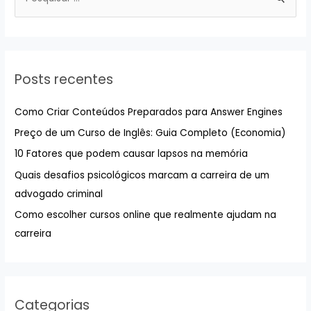
e
s
q
u
Posts recentes
i
s
Como Criar Conteúdos Preparados para Answer Engines
a
Preço de um Curso de Inglês: Guia Completo (Economia)
r
10 Fatores que podem causar lapsos na memória
p
Quais desafios psicológicos marcam a carreira de um
o
advogado criminal
r
:
Como escolher cursos online que realmente ajudam na
carreira
Categorias