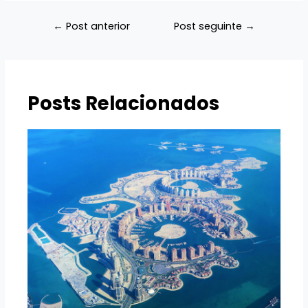
Navegação
←
Post anterior
Post seguinte
→
de
Post
Posts Relacionados