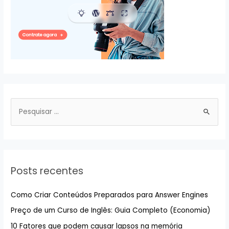
negócios
P
e
s
q
u
Posts recentes
i
s
Como Criar Conteúdos Preparados para Answer Engines
a
Preço de um Curso de Inglês: Guia Completo (Economia)
r
10 Fatores que podem causar lapsos na memória
p