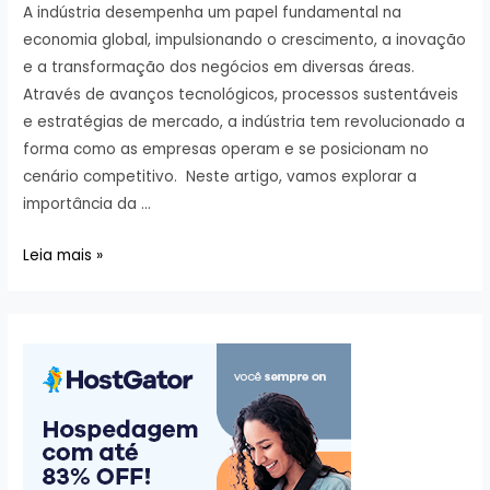
A indústria desempenha um papel fundamental na
economia global, impulsionando o crescimento, a inovação
e a transformação dos negócios em diversas áreas.
Através de avanços tecnológicos, processos sustentáveis
e estratégias de mercado, a indústria tem revolucionado a
forma como as empresas operam e se posicionam no
cenário competitivo. Neste artigo, vamos explorar a
importância da …
Descubra
Leia mais »
como
a
indústria
está
revolucionando
o
mundo
dos