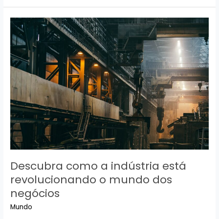
as
tendências
mais
recentes
que
estão
transformando
a
indústria
Descubra como a indústria está
revolucionando o mundo dos
negócios
Mundo