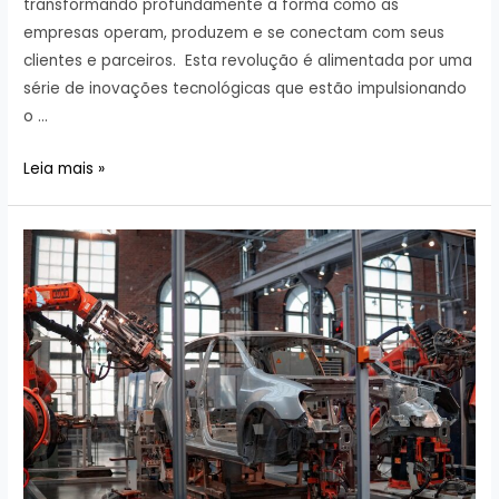
transformando profundamente a forma como as
empresas operam, produzem e se conectam com seus
clientes e parceiros. Esta revolução é alimentada por uma
série de inovações tecnológicas que estão impulsionando
o …
Indústria
Leia mais »
4.0:
Inovações
Tecnológicas
para
o
Setor