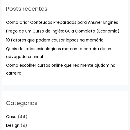
u
Posts recentes
i
s
Como Criar Conteúdos Preparados para Answer Engines
a
Preço de um Curso de Inglês: Guia Completo (Economia)
r
10 Fatores que podem causar lapsos na memória
p
Quais desafios psicológicos marcam a carreira de um
o
advogado criminal
r
:
Como escolher cursos online que realmente ajudam na
carreira
Categorias
Casa
(44)
Design
(9)