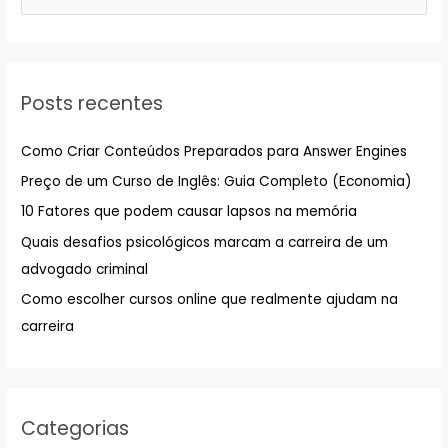
e
s
q
u
Posts recentes
i
s
Como Criar Conteúdos Preparados para Answer Engines
a
Preço de um Curso de Inglês: Guia Completo (Economia)
r
10 Fatores que podem causar lapsos na memória
p
Quais desafios psicológicos marcam a carreira de um
o
advogado criminal
r
:
Como escolher cursos online que realmente ajudam na
carreira
Categorias