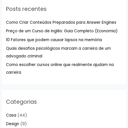
u
Posts recentes
i
s
Como Criar Conteúdos Preparados para Answer Engines
a
Preço de um Curso de Inglês: Guia Completo (Economia)
r
10 Fatores que podem causar lapsos na memória
p
Quais desafios psicológicos marcam a carreira de um
o
advogado criminal
r
:
Como escolher cursos online que realmente ajudam na
carreira
Categorias
Casa
(44)
Design
(9)