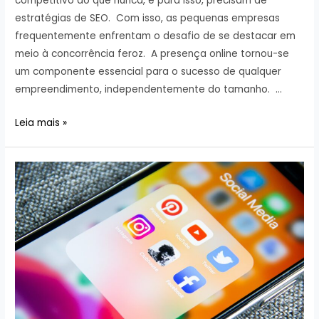
competitivo do que nunca, e para isso, precisam de
estratégias de SEO. Com isso, as pequenas empresas
frequentemente enfrentam o desafio de se destacar em
meio à concorrência feroz. A presença online tornou-se
um componente essencial para o sucesso de qualquer
empreendimento, independentemente do tamanho. …
Estratégias
Leia mais »
de
SEO
para
pequenas
empresas:
Como
se
destacar