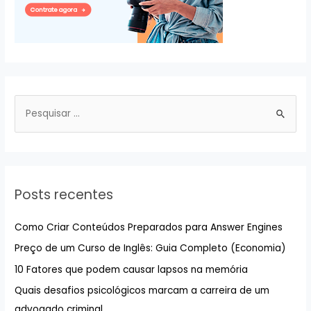
P
e
s
q
u
Posts recentes
i
s
Como Criar Conteúdos Preparados para Answer Engines
a
Preço de um Curso de Inglês: Guia Completo (Economia)
r
10 Fatores que podem causar lapsos na memória
p
Quais desafios psicológicos marcam a carreira de um
o
advogado criminal
r