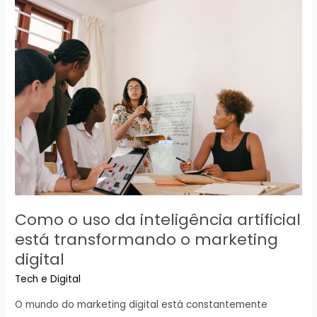
de
marketing
digital
para
empresas
na
indústria
Como o uso da inteligência artificial
está transformando o marketing
digital
Tech e Digital
O mundo do marketing digital está constantemente