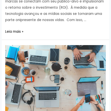
marcas se conectam com seu público-alvo e impulsionam
o retorno sobre o investimento (ROI). À medida que a
tecnologia avançou e as mídias sociais se tornaram uma
parte onipresente de nossas vidas. Com isso, …
Como
Leia mais »
o
Marketing
de
Influência
Pode
Impulsionar
seu
ROI?