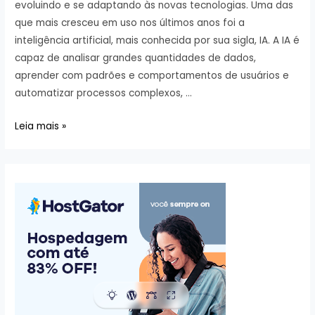
evoluindo e se adaptando às novas tecnologias. Uma das
que mais cresceu em uso nos últimos anos foi a
inteligência artificial, mais conhecida por sua sigla, IA. A IA é
capaz de analisar grandes quantidades de dados,
aprender com padrões e comportamentos de usuários e
automatizar processos complexos, …
Como
Leia mais »
o
uso
da
inteligência
artificial
está
transformando
o
marketing
digital