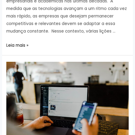
empresariais e acadêmicas nas últimas décadas. À
medida que as tecnologias avançam a um ritmo cada vez
mais rápido, as empresas que desejam permanecer
competitivas e relevantes devem se adaptar a essa
mudança constante. Nesse contexto, várias lições …
Transformação
Leia mais »
digital
na
Indústria:
Lições
aprendidas