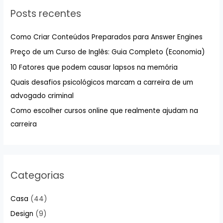
u
Posts recentes
i
s
Como Criar Conteúdos Preparados para Answer Engines
a
Preço de um Curso de Inglês: Guia Completo (Economia)
r
10 Fatores que podem causar lapsos na memória
p
Quais desafios psicológicos marcam a carreira de um
o
advogado criminal
r
:
Como escolher cursos online que realmente ajudam na
carreira
Categorias
Casa
(44)
Design
(9)