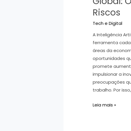
Global: 
Riscos
Tech e Digital
A Inteligência Art
ferramenta cada 
áreas da economi
oportunidades qua
promete aumentar 
impulsionar a ino
preocupações qu
trabalho. Por isso,
Impacto
Leia mais »
da
Inteligência
Artificial