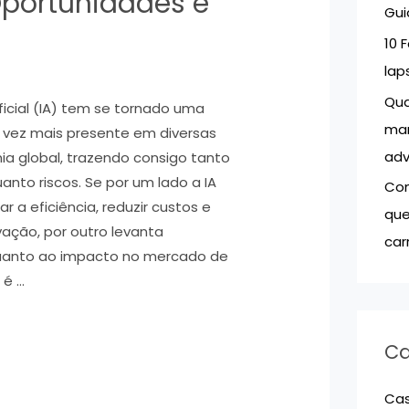
Oportunidades e
Gui
r
10 
:
lap
Qua
ificial (IA) tem se tornado uma
mar
vez mais presente em diversas
adv
a global, trazendo consigo tanto
nto riscos. Se por um lado a IA
Com
a eficiência, reduzir custos e
que
vação, por outro levanta
car
anto ao impacto no mercado de
 é …
Ca
Ca