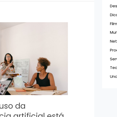
Des
Dic
Fil
Mu
Netf
Pro
Ser
Tec
Unc
uso da
cia artificial está