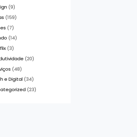
ign
(9)
as
(159)
mes
(7)
ndo
(14)
lix
(3)
dutividade
(20)
viços
(48)
h e Digital
(34)
ategorized
(23)