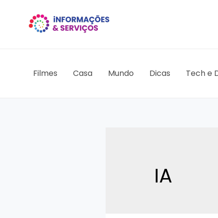
Ir
para
o
conteúdo
Filmes
Casa
Mundo
Dicas
Tech e D
IA