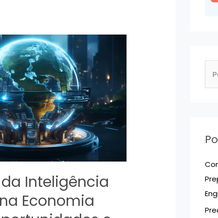
P
e
s
q
u
Po
i
s
Com
a
da Inteligência
Pre
r
Eng
al na Economia
p
Pre
o