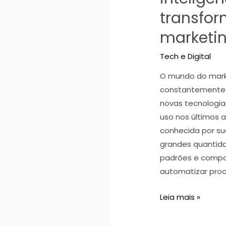
transfo
marketin
Tech e Digital
O mundo do marke
constantemente 
novas tecnologi
uso nos últimos an
conhecida por sua 
grandes quantid
padrões e compo
automatizar proc
Como
Leia mais »
o
uso