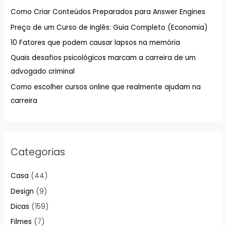
s
Como Criar Conteúdos Preparados para Answer Engines
a
Preço de um Curso de Inglês: Guia Completo (Economia)
r
10 Fatores que podem causar lapsos na memória
p
Quais desafios psicológicos marcam a carreira de um
o
advogado criminal
r
:
Como escolher cursos online que realmente ajudam na
carreira
Categorias
Casa
(44)
Design
(9)
Dicas
(159)
Filmes
(7)