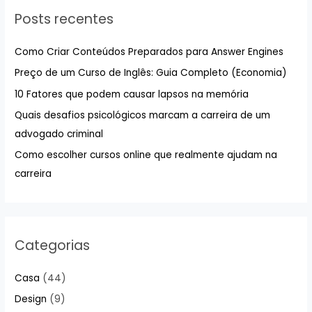
u
Posts recentes
i
s
Como Criar Conteúdos Preparados para Answer Engines
a
Preço de um Curso de Inglês: Guia Completo (Economia)
r
10 Fatores que podem causar lapsos na memória
p
Quais desafios psicológicos marcam a carreira de um
o
advogado criminal
r
:
Como escolher cursos online que realmente ajudam na
carreira
Categorias
Casa
(44)
Design
(9)