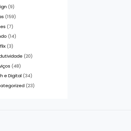
ign
(9)
as
(159)
mes
(7)
ndo
(14)
lix
(3)
dutividade
(20)
viços
(48)
h e Digital
(34)
ategorized
(23)