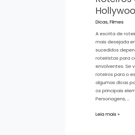
Hollywo
Dicas
,
Filmes
A escrita de rote
mais desejada e
sucedidos depen
roteiristas para 
envolventes. Se 
roteiros para o e
algumas dicas p
os principais ele
Personagens, …
13
Leia mais »
Dicas
para