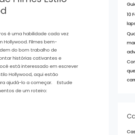
Gui
r
od
10 
:
lap
Qua
iros é uma habilidade cada vez
m Hollywood. Filmes bem-
mar
dem do bom trabalho de
adv
contar histórias cativantes e
Com
você está interessado em escrever
que
stilo Hollywood, aqui estão
car
ara ajudá-lo a começar. Estude
mentos de um roteiro:
Ca
Ca