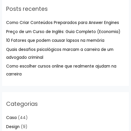
u
Posts recentes
i
s
Como Criar Conteúdos Preparados para Answer Engines
a
Preço de um Curso de Inglês: Guia Completo (Economia)
r
10 Fatores que podem causar lapsos na memória
p
Quais desafios psicológicos marcam a carreira de um
o
advogado criminal
r
:
Como escolher cursos online que realmente ajudam na
carreira
Categorias
Casa
(44)
Design
(9)