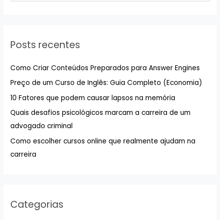
s
q
u
Posts recentes
i
s
Como Criar Conteúdos Preparados para Answer Engines
a
Preço de um Curso de Inglês: Guia Completo (Economia)
r
10 Fatores que podem causar lapsos na memória
p
Quais desafios psicológicos marcam a carreira de um
o
advogado criminal
r
:
Como escolher cursos online que realmente ajudam na
carreira
Categorias