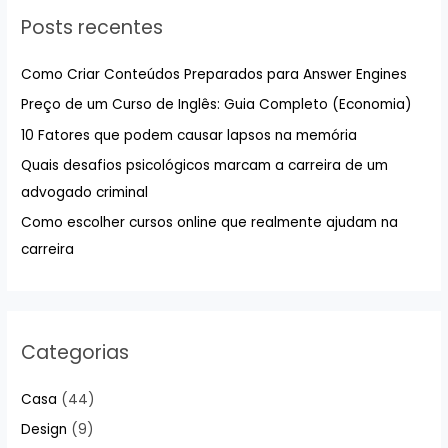
u
Posts recentes
i
s
Como Criar Conteúdos Preparados para Answer Engines
a
Preço de um Curso de Inglês: Guia Completo (Economia)
r
10 Fatores que podem causar lapsos na memória
p
Quais desafios psicológicos marcam a carreira de um
o
advogado criminal
r
:
Como escolher cursos online que realmente ajudam na
carreira
Categorias
Casa
(44)
Design
(9)