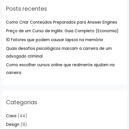
u
Posts recentes
i
s
Como Criar Conteúdos Preparados para Answer Engines
a
Preço de um Curso de Inglês: Guia Completo (Economia)
r
10 Fatores que podem causar lapsos na memória
p
Quais desafios psicológicos marcam a carreira de um
o
advogado criminal
r
:
Como escolher cursos online que realmente ajudam na
carreira
Categorias
Casa
(44)
Design
(9)