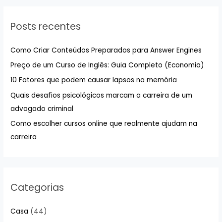
q
u
Posts recentes
i
s
Como Criar Conteúdos Preparados para Answer Engines
a
Preço de um Curso de Inglês: Guia Completo (Economia)
r
10 Fatores que podem causar lapsos na memória
p
Quais desafios psicológicos marcam a carreira de um
o
advogado criminal
r
:
Como escolher cursos online que realmente ajudam na
carreira
Categorias
Casa
(44)