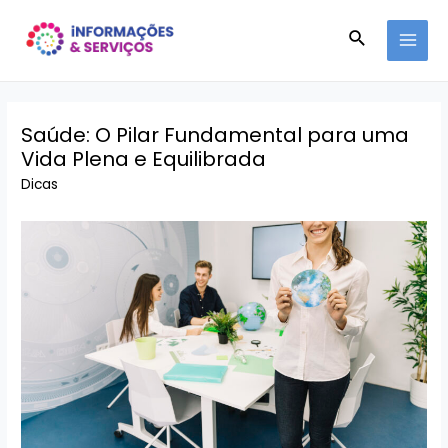
Ir
Pesquisar
para
MAI
o
conteúdo
MEN
Saúde: O Pilar Fundamental para uma
Vida Plena e Equilibrada
Dicas