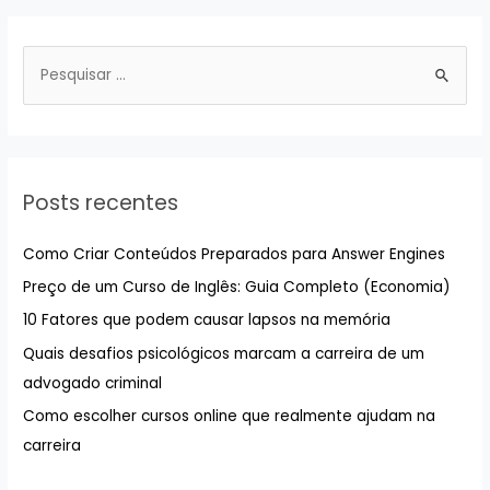
P
e
s
q
u
Posts recentes
i
s
Como Criar Conteúdos Preparados para Answer Engines
a
Preço de um Curso de Inglês: Guia Completo (Economia)
r
10 Fatores que podem causar lapsos na memória
p
Quais desafios psicológicos marcam a carreira de um
o
advogado criminal
r
:
Como escolher cursos online que realmente ajudam na
carreira