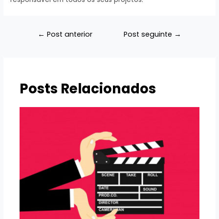
Navegação
←
Post anterior
Post seguinte
→
de
Post
Posts Relacionados