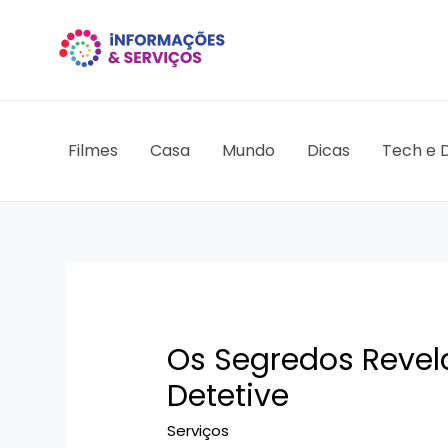
Ir
para
o
conteúdo
Filmes
Casa
Mundo
Dicas
Tech e D
Os Segredos Revel
Detetive
Serviços