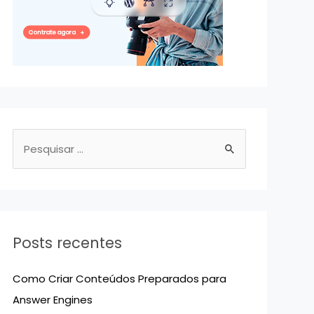
P
e
s
q
u
Posts recentes
i
s
Como Criar Conteúdos Preparados para
a
Answer Engines
r