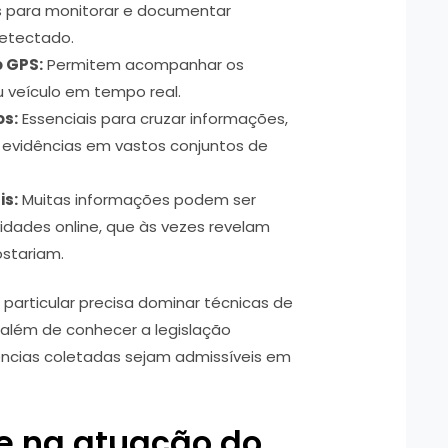
 para monitorar e documentar
detectado.
o GPS:
Permitem acompanhar os
veículo em tempo real.
os:
Essenciais para cruzar informações,
r evidências em vastos conjuntos de
is:
Muitas informações podem ser
vidades online, que às vezes revelam
ostariam.
particular precisa dominar técnicas de
o, além de conhecer a legislação
dências coletadas sejam admissíveis em
de na atuação do