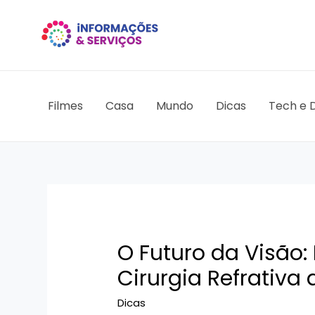
Ir
para
o
conteúdo
Filmes
Casa
Mundo
Dicas
Tech e D
O Futuro da Visão:
Cirurgia Refrativa 
Dicas