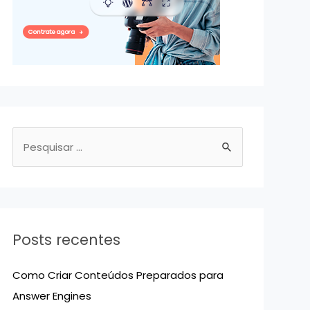
P
e
s
q
u
Posts recentes
i
s
Como Criar Conteúdos Preparados para
a
Answer Engines
r