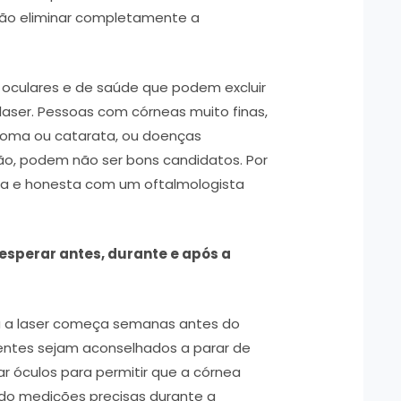
 não eliminar completamente a
culares e de saúde que podem excluir
a laser. Pessoas com córneas muito finas,
coma ou catarata, ou doenças
ão, podem não ser bons candidatos. Por
eta e honesta com um oftalmologista
esperar antes, durante e após a
iva a laser começa semanas antes do
ntes sejam aconselhados a parar de
ar óculos para permitir que a córnea
ndo medições precisas durante a