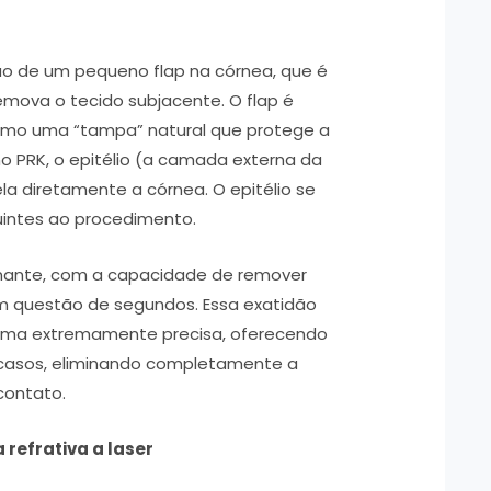
ção de um pequeno flap na córnea, que é
remova o tecido subjacente. O flap é
omo uma “tampa” natural que protege a
no PRK, o epitélio (a camada externa da
la diretamente a córnea. O epitélio se
uintes ao procedimento.
onante, com a capacidade de remover
m questão de segundos. Essa exatidão
 forma extremamente precisa, oferecendo
 casos, eliminando completamente a
contato.
 refrativa a laser