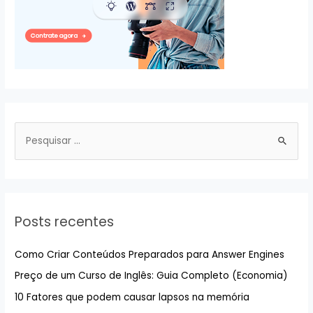
P
e
s
q
u
Posts recentes
i
s
Como Criar Conteúdos Preparados para Answer Engines
a
Preço de um Curso de Inglês: Guia Completo (Economia)
r
10 Fatores que podem causar lapsos na memória
p