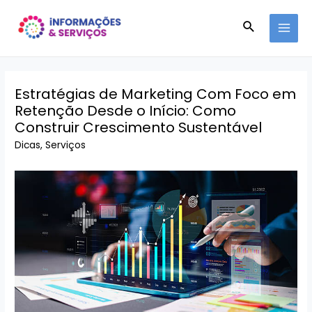
Ir
Pesquisar
para
MAI
o
conteúdo
MEN
Estratégias de Marketing Com Foco em
Retenção Desde o Início: Como
Construir Crescimento Sustentável
Dicas
,
Serviços