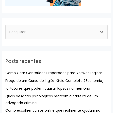
P
e
s
q
u
Posts recentes
i
s
Como Criar Conteúdos Preparados para Answer Engines
a
Preço de um Curso de Inglês: Guia Completo (Economia)
r
10 Fatores que podem causar lapsos na memória
p
Quais desafios psicológicos marcam a carreira de um
o
advogado criminal
r
:
Como escolher cursos online que realmente ajudam na