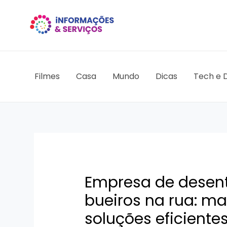
Ir
para
o
conteúdo
Filmes
Casa
Mundo
Dicas
Tech e D
Empresa de desen
bueiros na rua: m
soluções eficiente