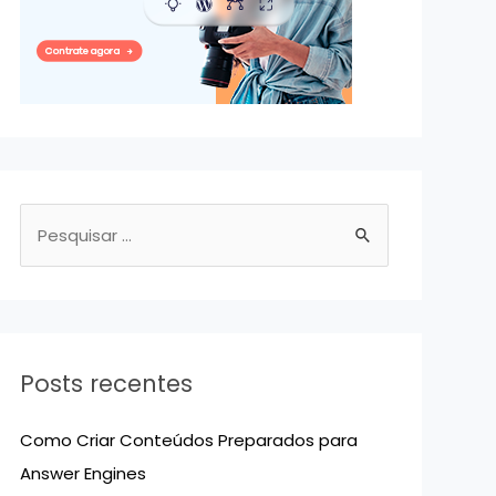
P
e
s
q
u
Posts recentes
i
s
Como Criar Conteúdos Preparados para
a
Answer Engines
r