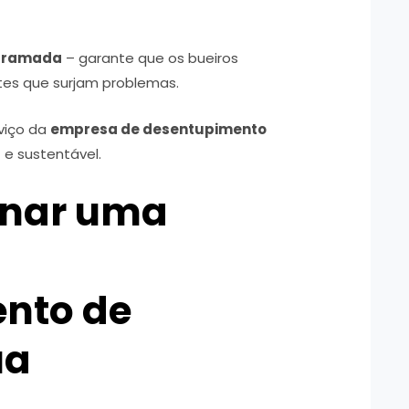
ogramada
– garante que os bueiros
tes que surjam problemas.
viço da
empresa de desentupimento
z e sustentável.
onar uma
nto de
ua